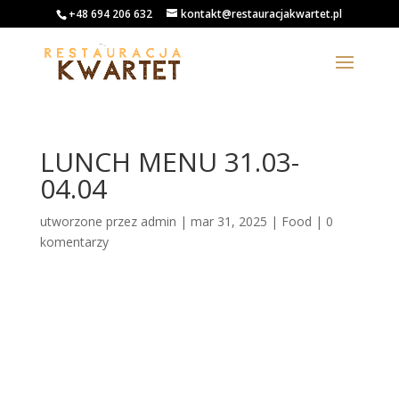
+48 694 206 632
kontakt@restauracjakwartet.pl
LUNCH MENU 31.03-
04.04
utworzone przez
admin
|
mar 31, 2025
|
Food
|
0
komentarzy