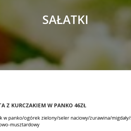
SAŁATKI
TA Z KURCZAKIEM W PANKO 46ZŁ
k w panko/ogórek zielony/seler naciowy/żurawina/migdały/
towo-musztardowy