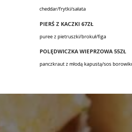
cheddar/frytki/sałata
PIERŚ Z KACZKI 67ZŁ
puree z pietruszki/brokuł/figa
POLĘDWICZKA WIEPRZOWA 55ZŁ
panczkraut z młodą kapustą/sos borowi