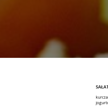
SAŁA
kurcza
jogur