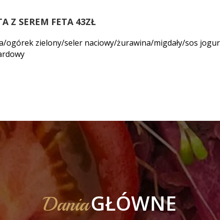
TA Z SEREM FETA 43ZŁ
ta/ogórek zielony/seler naciowy/żurawina/migdały/sos jogu
ardowy
GŁÓWNE
Dania