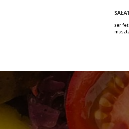
SAŁA
ser fe
muszt