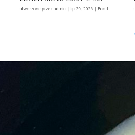
utworzone przez
admin
|
lip 20, 2026
|
Food