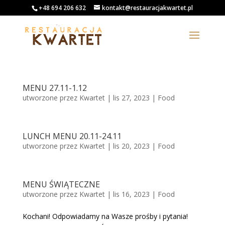
+48 694 206 632
kontakt@restauracjakwartet.pl
MENU 27.11-1.12
utworzone przez
Kwartet
|
lis 27, 2023
|
Food
LUNCH MENU 20.11-24.11
utworzone przez
Kwartet
|
lis 20, 2023
|
Food
MENU ŚWIĄTECZNE
utworzone przez
Kwartet
|
lis 16, 2023
|
Food
Kochani! Odpowiadamy na Wasze prośby i pytania!