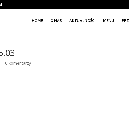
pl
HOME
O NAS
AKTUALNOŚCI
MENU
PRZ
5.03
d
|
0 komentarzy