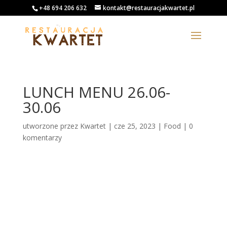
+48 694 206 632
kontakt@restauracjakwartet.pl
LUNCH MENU 26.06-
30.06
utworzone przez
Kwartet
|
cze 25, 2023
|
Food
|
0
komentarzy