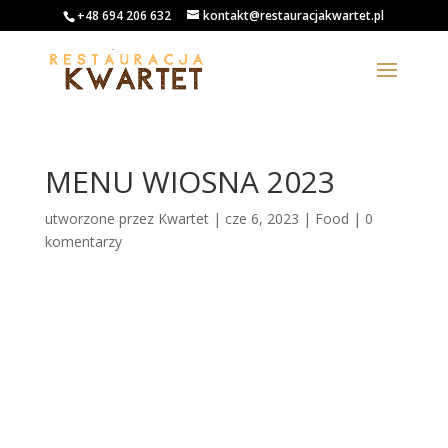
+48 694 206 632
kontakt@restauracjakwartet.pl
MENU WIOSNA 2023
utworzone przez
Kwartet
|
cze 6, 2023
|
Food
|
0
komentarzy