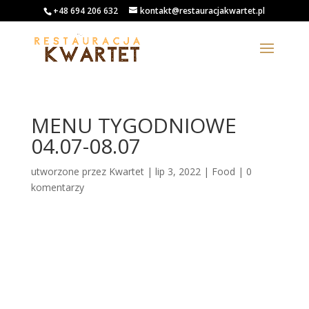
+48 694 206 632
kontakt@restauracjakwartet.pl
MENU TYGODNIOWE
04.07-08.07
utworzone przez
Kwartet
|
lip 3, 2022
|
Food
|
0
komentarzy